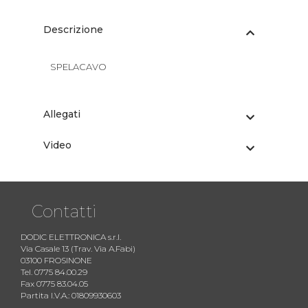
Descrizione
SPELACAVO
Allegati
Video
Contatti
DODIC ELETTRONICA s.r.l.
Via Casale 13 (Trav. Via A.Fabi)
03100 FROSINONE
Tel. 0775 84.00.29
Fax 0775 83.04.05
Partita I.V.A.: 01809930603