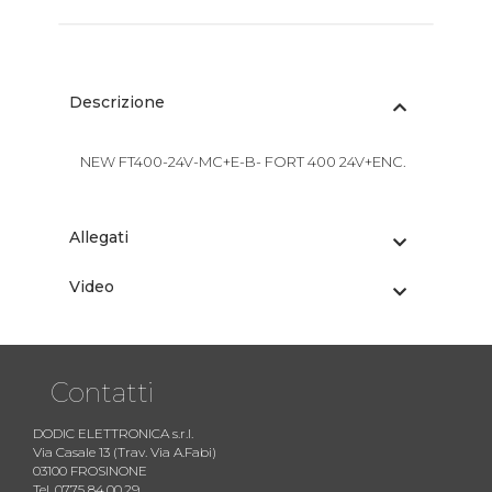
Descrizione
NEW FT400-24V-MC+E-B- FORT 400 24V+ENC.
Allegati
Video
Contatti
DODIC ELETTRONICA s.r.l.
Via Casale 13 (Trav. Via A.Fabi)
03100 FROSINONE
Tel. 0775 84.00.29