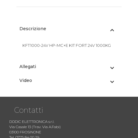
Descrizione
KFT1000-24V HP-MC+E KIT FORT 24V 1000KG
Allegati
Video
Contatti
DODIC ELETTRONICA s.r.l.
Via Casale 13 (Trav. Via A.Fabi)
03100 FROSINONE
Tel. 0775 84.00.29