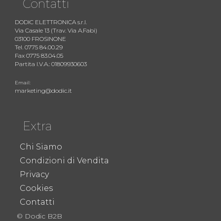
Contatti
DODIC ELETTRONICA s.r.l.
Via Casale 13 (Trav. Via A.Fabi)
03100 FROSINONE
Tel. 0775 84.00.29
Fax 0775 83.04.05
Partita I.V.A.: 01809930603
Email:
marketing@dodic.it
Extra
Chi Siamo
Condizioni di Vendita
Privacy
Cookies
Contatti
© Dodic B2B