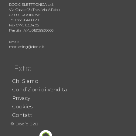
DODIC ELETTRONICA s.r.l.
Via Casale 13 (Trav. Via A.Fabi)
03100 FROSINONE
Tel. 0775 84.00.29
Fax 0775 83.04.05
Partita I.V.A.: 01809930603
Email:
marketing@dodic.it
Extra
Chi Siamo
Condizioni di Vendita
Privacy
Cookies
Contatti
© Dodic B2B