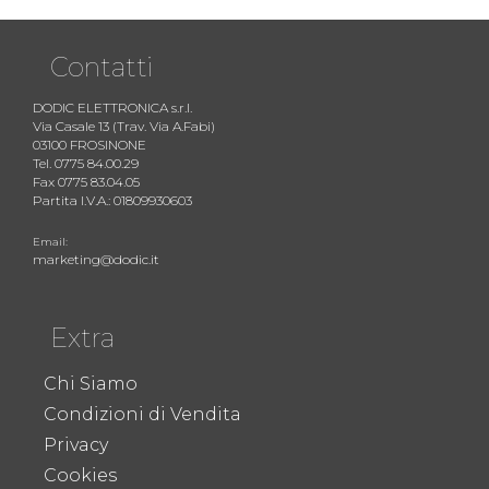
Contatti
DODIC ELETTRONICA s.r.l.
Via Casale 13 (Trav. Via A.Fabi)
03100 FROSINONE
Tel. 0775 84.00.29
Fax 0775 83.04.05
Partita I.V.A.: 01809930603
Email:
marketing@dodic.it
Extra
Chi Siamo
Condizioni di Vendita
Privacy
Cookies