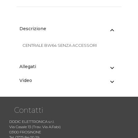
Descrizione
CENTRALE BW64 SENZA ACCESSORI
Allegati
Video
Contatti
DODIC ELETTRONICA s.r.l.
Via Casale 13 (Trav. Via A.Fabi)
03100 FROSINONE
Tel. 0775 84.00.29