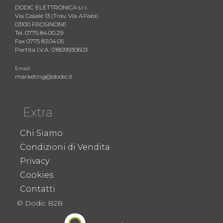
DODIC ELETTRONICA s.r.l.
Via Casale 13 (Trav. Via A.Fabi)
03100 FROSINONE
Tel. 0775 84.00.29
Fax 0775 83.04.05
Partita I.V.A.: 01809930603
Email:
marketing@dodic.it
Extra
Chi Siamo
Condizioni di Vendita
Privacy
Cookies
Contatti
© Dodic B2B