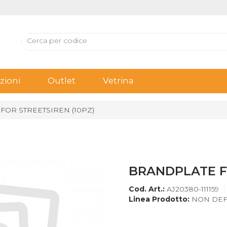
ioni
Outlet
Vetrina
FOR STREETSIREN (10PZ)
BRANDPLATE FO
Cod. Art.:
AJ20380-111159
Linea Prodotto:
NON DEF