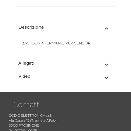
Descrizione
BASI CON 4 TERMINALI PER SENSORI
Allegati
Video
Contatti
DODIC ELETTRONICA s.r.l.
Via Casale 13 (Trav. Via A.Fabi)
03100 FROSINONE
Tel. 0775 84.00.29