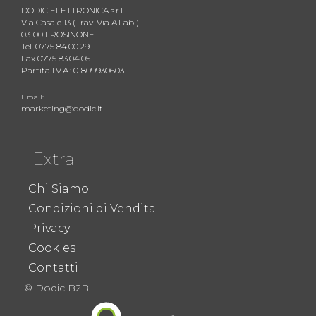
DODIC ELETTRONICA s.r.l.
Via Casale 13 (Trav. Via A.Fabi)
03100 FROSINONE
Tel. 0775 84.00.29
Fax 0775 83.04.05
Partita I.V.A.: 01809930603
Email:
marketing@dodic.it
Extra
Chi Siamo
Condizioni di Vendita
Privacy
Cookies
Contatti
© Dodic B2B