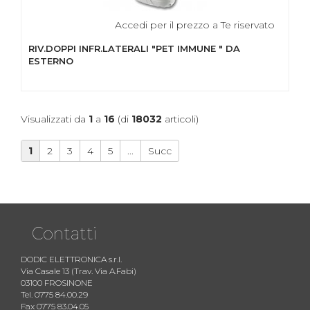
Accedi per il prezzo a Te riservato
RIV.DOPPI INFR.LATERALI "PET IMMUNE " DA
ESTERNO
Visualizzati da
1
a
16
(di
18032
articoli)
1
2
3
4
5
...
Succ
Contatti
DODIC ELETTRONICA s.r.l.
Via Casale 13 (Trav. Via A.Fabi)
03100 FROSINONE
Tel. 0775 84.00.29
Fax 0775 83.04.05