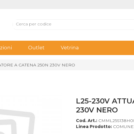
ioni
Outlet
Vetrina
UATORE A CATENA 250N 230V NERO
L25-230V ATT
230V NERO
Cod. Art.:
CMML25S138H0
Linea Prodotto:
COMUNE