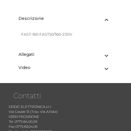
Descrizione
FAST-160 FAST50/160-230V
Allegati
Video
Contatti
DODIC ELETTRONICA s.r.l.
Via Casale 13 (Trav. Via A.Fabi)
03100 FROSINONE
Tel. 0775 84.00.29
Fax 0775 83.04.05