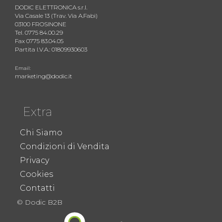
DODIC ELETTRONICA s.r.l.
Via Casale 13 (Trav. Via A.Fabi)
03100 FROSINONE
Tel. 0775 84.00.29
Fax 0775 83.04.05
Partita I.V.A.: 01809930603
Email:
marketing@dodic.it
Extra
Chi Siamo
Condizioni di Vendita
Privacy
Cookies
Contatti
© Dodic B2B