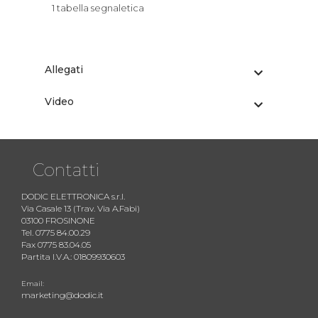
1 tabella segnaletica
Allegati
Video
Contatti
DODIC ELETTRONICA s.r.l.
Via Casale 13 (Trav. Via A.Fabi)
03100 FROSINONE
Tel. 0775 84.00.29
Fax 0775 83.04.05
Partita I.V.A.: 01809930603
Email:
marketing@dodic.it