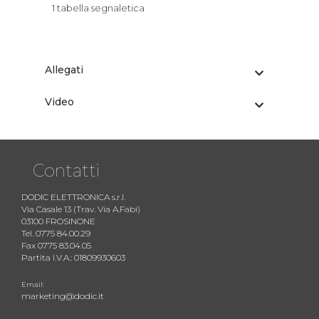
1 tabella segnaletica
Allegati
Video
Contatti
DODIC ELETTRONICA s.r.l.
Via Casale 13 (Trav. Via A.Fabi)
03100 FROSINONE
Tel. 0775 84.00.29
Fax 0775 83.04.05
Partita I.V.A.: 01809930603
Email:
marketing@dodic.it