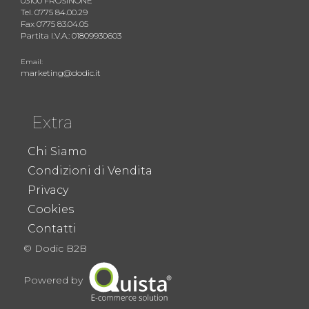
03100 FROSINONE
Tel. 0775 84.00.29
Fax 0775 83.04.05
Partita I.V.A.: 01809930603
Email:
marketing@dodic.it
Extra
Chi Siamo
Condizioni di Vendita
Privacy
Cookies
Contatti
© Dodic B2B
Powered by