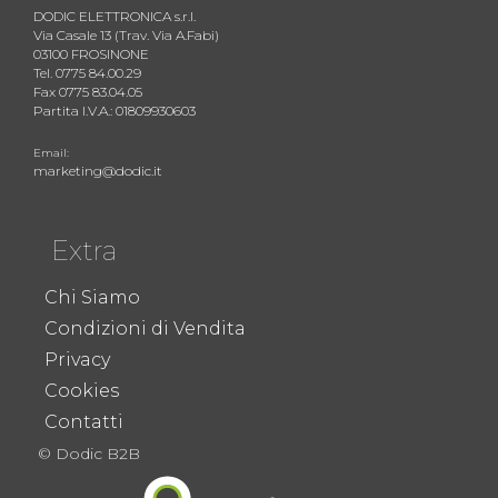
DODIC ELETTRONICA s.r.l.
Via Casale 13 (Trav. Via A.Fabi)
03100 FROSINONE
Tel. 0775 84.00.29
Fax 0775 83.04.05
Partita I.V.A.: 01809930603
Email:
marketing@dodic.it
Extra
Chi Siamo
Condizioni di Vendita
Privacy
Cookies
Contatti
© Dodic B2B