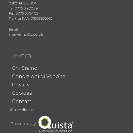
03100 FROSINONE
Tel. 0775 84.00.29
Fax 0775 83.04.05
Partita I.V.A.: 01809930603
Email:
marketing@dodic.it
Extra
Chi Siamo
Condizioni di Vendita
Privacy
Cookies
Contatti
© Dodic B2B
Powered by