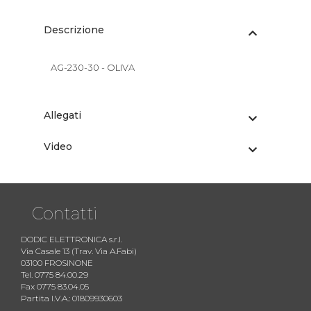
Descrizione
AG-230-30 - OLIVA
Allegati
Video
Contatti
DODIC ELETTRONICA s.r.l.
Via Casale 13 (Trav. Via A.Fabi)
03100 FROSINONE
Tel. 0775 84.00.29
Fax 0775 83.04.05
Partita I.V.A.: 01809930603