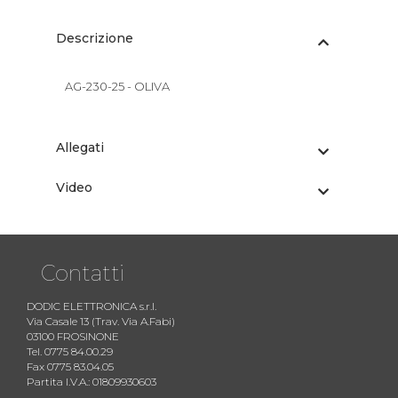
Descrizione
AG-230-25 - OLIVA
Allegati
Video
Contatti
DODIC ELETTRONICA s.r.l.
Via Casale 13 (Trav. Via A.Fabi)
03100 FROSINONE
Tel. 0775 84.00.29
Fax 0775 83.04.05
Partita I.V.A.: 01809930603