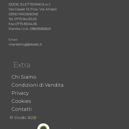
DODIC ELETTRONICA s.r.l.
Via Casale 13 (Trav. Via A.Fabi)
03100 FROSINONE
Tel. 0775 84.00.29
Fax 0775 83.04.05
Partita I.V.A.: 01809930603
Email:
marketing@dodic.it
Extra
Chi Siamo
Condizioni di Vendita
Privacy
Cookies
Contatti
© Dodic B2B