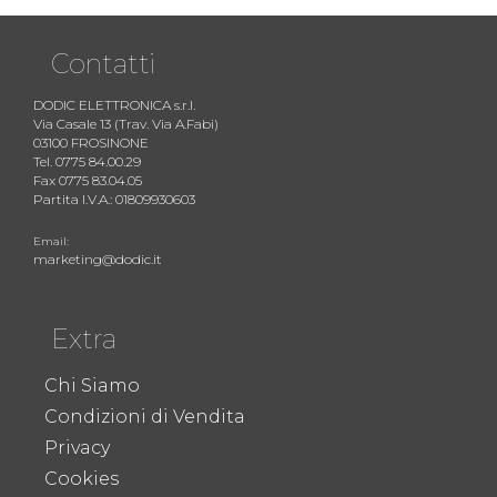
Contatti
DODIC ELETTRONICA s.r.l.
Via Casale 13 (Trav. Via A.Fabi)
03100 FROSINONE
Tel. 0775 84.00.29
Fax 0775 83.04.05
Partita I.V.A.: 01809930603
Email:
marketing@dodic.it
Extra
Chi Siamo
Condizioni di Vendita
Privacy
Cookies