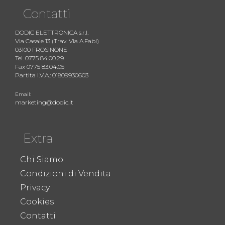
Contatti
DODIC ELETTRONICA s.r.l.
Via Casale 13 (Trav. Via A.Fabi)
03100 FROSINONE
Tel. 0775 84.00.29
Fax 0775 83.04.05
Partita I.V.A.: 01809930603
Email:
marketing@dodic.it
Extra
Chi Siamo
Condizioni di Vendita
Privacy
Cookies
Contatti