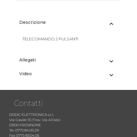
Descrizione
TELECOMANDO 2 PULSANTI
Allegati
Video
Contatti
DODIC ELETTRONICA s.r.l.
Via Casale 13 (Trav. Via A.Fabi)
03100 FROSINONE
Tel. 0775 84.00.29
Fax 0775 83.04.05