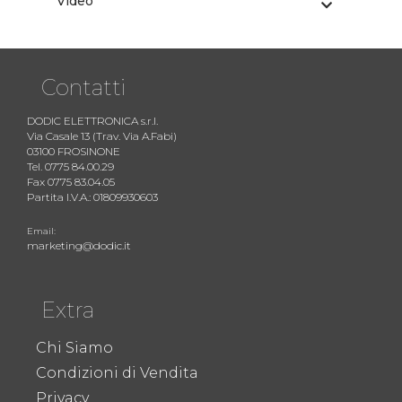
Video
Contatti
DODIC ELETTRONICA s.r.l.
Via Casale 13 (Trav. Via A.Fabi)
03100 FROSINONE
Tel. 0775 84.00.29
Fax 0775 83.04.05
Partita I.V.A.: 01809930603
Email:
marketing@dodic.it
Extra
Chi Siamo
Condizioni di Vendita
Privacy