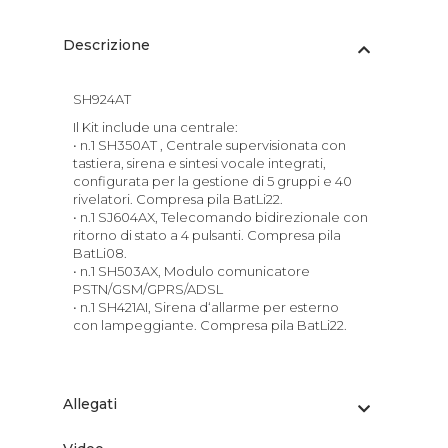
Descrizione
SH924AT
Il Kit include una centrale:
• n.1 SH350AT , Centrale supervisionata con
tastiera, sirena e sintesi vocale integrati,
configurata per la gestione di 5 gruppi e 40
rivelatori. Compresa pila BatLi22.
• n.1 SJ604AX, Telecomando bidirezionale con
ritorno di stato a 4 pulsanti. Compresa pila
BatLi08.
• n.1 SH503AX, Modulo comunicatore
PSTN/GSM/GPRS/ADSL
• n.1 SH421AI, Sirena d‘allarme per esterno
con lampeggiante. Compresa pila BatLi22.
Allegati