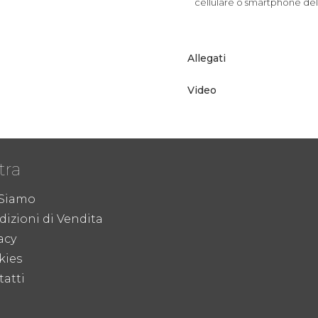
cellulare o smartphone dell
Allegati
Video
tra
 Siamo
izioni di Vendita
acy
kies
atti