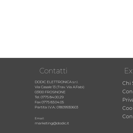
Contatti
Ex
DODIC ELETTRONICA s.r.l.
Chi
Via Casale 13 (Trav. Via A.Fabi)
Cond
03100 FROSINONE
Tel. 0775 84.00.29
Priv
Fax 0775 83.04.05
Partita I.V.A.: 01809930603
Coo
Cont
Email:
marketing@dodic.it