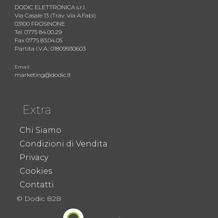
DODIC ELETTRONICA s.r.l.
Via Casale 13 (Trav. Via A.Fabi)
03100 FROSINONE
Tel. 0775 84.00.29
Fax 0775 83.04.05
Partita I.V.A.: 01809930603
Email:
marketing@dodic.it
Extra
Chi Siamo
Condizioni di Vendita
Privacy
Cookies
Contatti
© Dodic B2B