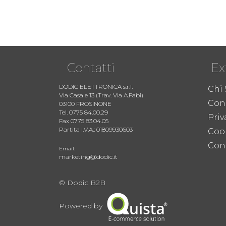
Contatti
Ex
DODIC ELETTRONICA s.r.l.
Chi
Via Casale 13 (Trav. Via A.Fabi)
Cond
03100 FROSINONE
Tel. 0775 84.00.29
Priv
Fax 0775 83.04.05
Partita I.V.A.: 01809930603
Coo
Cont
Email:
marketing@dodic.it
© Dodic B2B
Powered by