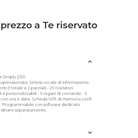
 prezzo a Te riservato
a Simply 2/20
 Supervisionata. Sintesi vocale di informazione.
i (1 totale e 2 parziali) - 20 rivelatori
i e personalizzabili - 5 organi di comando - 5
 con ora e data. Scheda SITE di memoria confi
mi. Programmabile con software dedicato
rdinare separatamente.