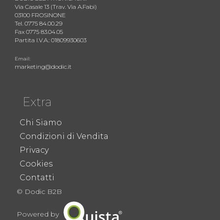
Via Casale 13 (Trav. Via A.Fabi)
03100 FROSINONE
Tel. 0775 84.00.29
Fax 0775 83.04.05
Partita I.V.A.: 01809930603
Email:
marketing@dodic.it
Extra
Chi Siamo
Condizioni di Vendita
Privacy
Cookies
Contatti
© Dodic B2B
Powered by