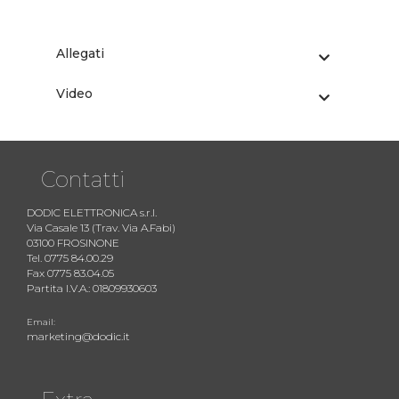
Allegati
Video
Contatti
DODIC ELETTRONICA s.r.l.
Via Casale 13 (Trav. Via A.Fabi)
03100 FROSINONE
Tel. 0775 84.00.29
Fax 0775 83.04.05
Partita I.V.A.: 01809930603
Email:
marketing@dodic.it