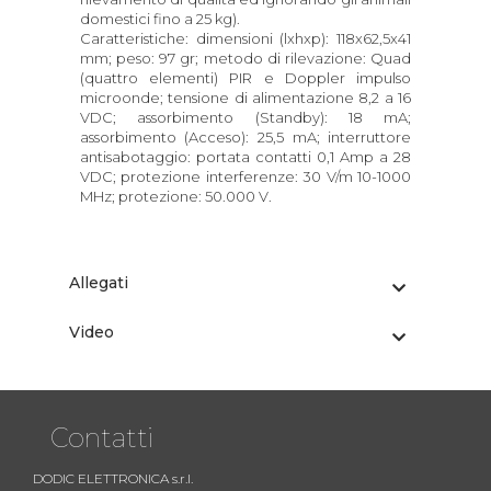
domestici fino a 25 kg).
Caratteristiche: dimensioni (lxhxp): 118x62,5x41
mm; peso: 97 gr; metodo di rilevazione: Quad
(quattro elementi) PIR e Doppler impulso
microonde; tensione di alimentazione 8,2 a 16
VDC; assorbimento (Standby): 18 mA;
assorbimento (Acceso): 25,5 mA; interruttore
antisabotaggio: portata contatti 0,1 Amp a 28
VDC; protezione interferenze: 30 V/m 10-1000
MHz; protezione: 50.000 V.
Allegati
Video
Contatti
DODIC ELETTRONICA s.r.l.