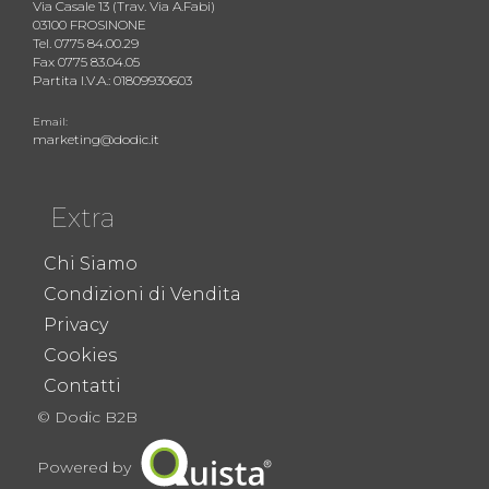
Via Casale 13 (Trav. Via A.Fabi)
03100 FROSINONE
Tel. 0775 84.00.29
Fax 0775 83.04.05
Partita I.V.A.: 01809930603
Email:
marketing@dodic.it
Extra
Chi Siamo
Condizioni di Vendita
Privacy
Cookies
Contatti
© Dodic B2B
Powered by