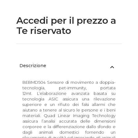
Accedi per il prezzo a
Te riservato
Descrizione
BEBMD504 Sensore di movimento a doppia-
tecnologia, pet-immunity, portata
12mt. L’elaborazione avanzata basata su
tecnologia ASIC assicura una rilevazione
superiore e un rifiuto dei falsi allarmi che
aiutano a tenere al sicuro le persone e i beni
materiali. Quad Linear Imaging Technology
assicura l’analisi accurata delle dimensioni
corporee e la differenziazione dallo sfondo e
dagli animali domestici fornendo un
rilevamento di qualità ed ignorando gli animali