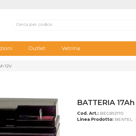
ioni
Outlet
Vetrina
h 12V
BATTERIA 17Ah
Cod. Art.:
BECB12170
Linea Prodotto:
BENTEL