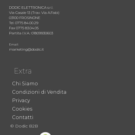
DODIC ELETTRONICA s.r.l.
Via Casale 13 (Trav. Via A.Fabi)
03100 FROSINONE
Tel. 0775 84.00.29
Fax 0775 83.04.05
Partita I.V.A.: 01809930603
Email:
marketing@dodic.it
Extra
Chi Siamo
Condizioni di Vendita
Privacy
Cookies
Contatti
© Dodic B2B