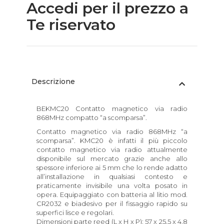
Accedi per il prezzo a
Te riservato
Descrizione
BEKMC20 Contatto magnetico via radio
868MHz compatto “a scomparsa”.
Contatto magnetico via radio 868MHz “a
scomparsa”. KMC20 è infatti il più piccolo
contatto magnetico via radio attualmente
disponibile sul mercato grazie anche allo
spessore inferiore ai 5 mm che lo rende adatto
all’installazione in qualsiasi contesto e
praticamente invisibile una volta posato in
opera. Equipaggiato con batteria al litio mod.
CR2032 e biadesivo per il fissaggio rapido su
superfici lisce e regolari.
Dimensioni parte reed (L x H x P): 57 x 25,5 x 4,8