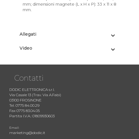
mm; dimensioni magnete (L x H x P): 33 x 11 x 8
mm.
Allegati
Video
Contatti
DODIC ELETTRONICA s.r.l.
Via Casale 13 (Trav. Via A.Fabi)
03100 FROSINONE
Tel. 0775 84.00.29
Fax 0775 83.04.05
Partita I.V.A.: 01809930603
Email:
marketing@dodic.it