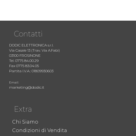
Contatti
DODIC ELETTRONICA s.r.l.
Via Casale 13 (Trav. Via A.Fabi)
03100 FROSINONE
Tel. 0775 84.00.29
Fax 0775 83.04.05
Partita I.V.A.: 01809930603
Email:
marketing@dodic.it
Extra
Chi Siamo
Condizioni di Vendita