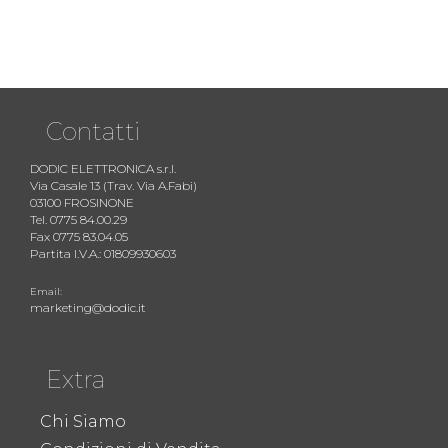
Contatti
DODIC ELETTRONICA s.r.l.
Via Casale 13 (Trav. Via A.Fabi)
03100 FROSINONE
Tel. 0775 84.00.29
Fax 0775 83.04.05
Partita I.V.A.: 01809930603
Email:
marketing@dodic.it
Extra
Chi Siamo