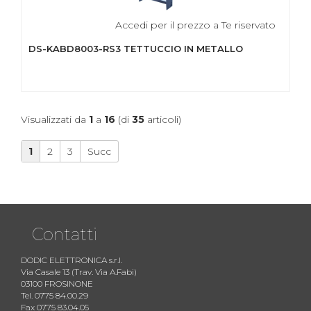
Accedi per il prezzo a Te riservato
DS-KABD8003-RS3 TETTUCCIO IN METALLO
Visualizzati da
1
a
16
(di
35
articoli)
1
2
3
Succ
Contatti
DODIC ELETTRONICA s.r.l.
Via Casale 13 (Trav. Via A.Fabi)
03100 FROSINONE
Tel. 0775 84.00.29
Fax 0775 83.04.05