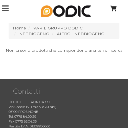
Home
VARIE GRUPPO DODIC
NEBBIOGENO
ALTRO - NEBBIOGENO
Non ci sono prodotti che corrispondono ai criteri di ricerca
Contatti
DODIC ELETTRONICA s.r.l.
Via Casale 13 (Trav. Via A.Fabi)
03100 FROSINONE
Tel. 0775 84.00.29
Fax 0775 83.04.05
Partita I.V.A.: 01809930603