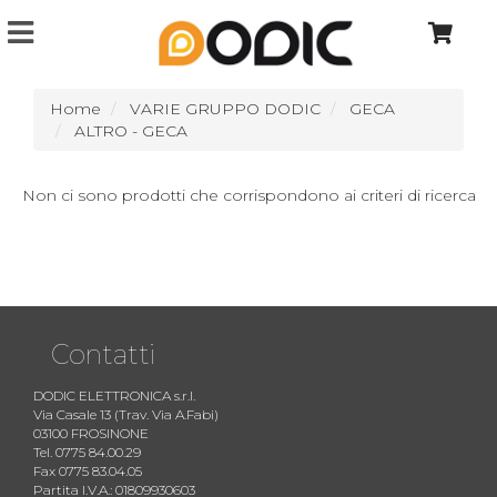
Home
VARIE GRUPPO DODIC
GECA
ALTRO - GECA
Non ci sono prodotti che corrispondono ai criteri di ricerca
Contatti
DODIC ELETTRONICA s.r.l.
Via Casale 13 (Trav. Via A.Fabi)
03100 FROSINONE
Tel. 0775 84.00.29
Fax 0775 83.04.05
Partita I.V.A.: 01809930603