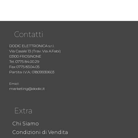
Contatti
DODIC ELETTRONICA s.r.l.
Via Casale 13 (Trav. Via A.Fabi)
03100 FROSINONE
Tel. 0775 84.00.29
Fax 0775 83.04.05
Partita I.V.A.: 01809930603
Email:
marketing@dodic.it
Extra
Chi Siamo
Condizioni di Vendita