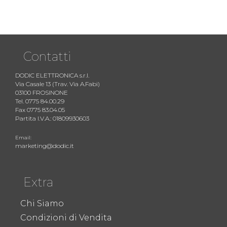
Contatti
DODIC ELETTRONICA s.r.l.
Via Casale 13 (Trav. Via A.Fabi)
03100 FROSINONE
Tel. 0775 84.00.29
Fax 0775 83.04.05
Partita I.V.A.: 01809930603
Email:
marketing@dodic.it
Extra
Chi Siamo
Condizioni di Vendita