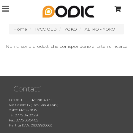
Home
TVCC OLD
YOKO
ALTRO - YOKO
Non ci sono prodotti che corrispondono ai criteri di ricerca
Contatti
DODIC ELETTRONICA s.r.l.
Via Casale 13 (Trav. Via A.Fabi)
03100 FROSINONE
Tel. 0775 84.00.29
Fax 0775 83.04.05
Partita I.V.A.: 01809930603