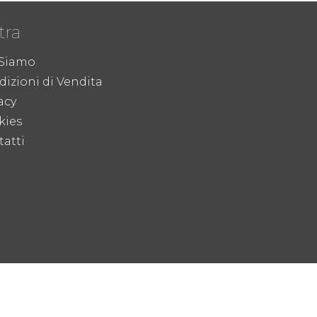
tra
 Siamo
izioni di Vendita
acy
kies
atti