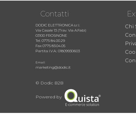
Contatti
Ex
DODIC ELETTRONICA s.r.l.
Chi
Via Casale 13 (Trav. Via A.Fabi)
Cond
03100 FROSINONE
Tel. 0775 84.00.29
Priv
Fax 0775 83.04.05
Partita I.V.A.: 01809930603
Coo
Cont
Email:
marketing@dodic.it
© Dodic B2B
Powered by