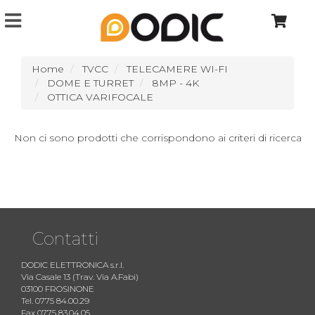
Home
TVCC
TELECAMERE WI-FI
DOME E TURRET
8MP - 4K
OTTICA VARIFOCALE
Non ci sono prodotti che corrispondono ai criteri di ricerca
Contatti
DODIC ELETTRONICA s.r.l.
Via Casale 13 (Trav. Via A.Fabi)
03100 FROSINONE
Tel. 0775 84.00.29
Fax 0775 83.04.05