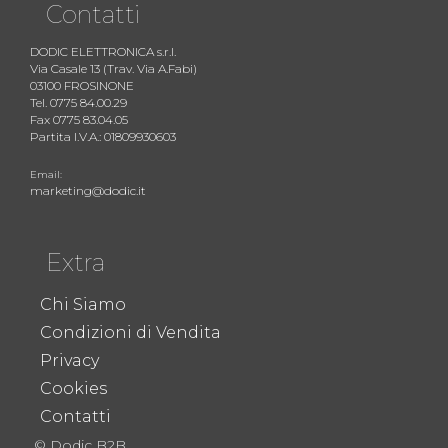
Contatti
DODIC ELETTRONICA s.r.l.
Via Casale 13 (Trav. Via A.Fabi)
03100 FROSINONE
Tel. 0775 84.00.29
Fax 0775 83.04.05
Partita I.V.A.: 01809930603
Email:
marketing@dodic.it
Extra
Chi Siamo
Condizioni di Vendita
Privacy
Cookies
Contatti
© Dodic B2B