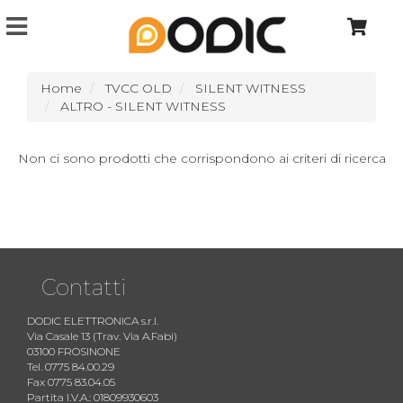
Home
TVCC OLD
SILENT WITNESS
ALTRO - SILENT WITNESS
Non ci sono prodotti che corrispondono ai criteri di ricerca
Contatti
DODIC ELETTRONICA s.r.l.
Via Casale 13 (Trav. Via A.Fabi)
03100 FROSINONE
Tel. 0775 84.00.29
Fax 0775 83.04.05
Partita I.V.A.: 01809930603