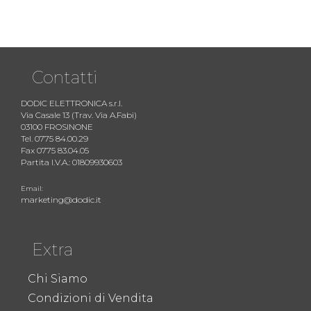
Contatti
DODIC ELETTRONICA s.r.l.
Via Casale 13 (Trav. Via A.Fabi)
03100 FROSINONE
Tel. 0775 84.00.29
Fax 0775 83.04.05
Partita I.V.A.: 01809930603
Email:
marketing@dodic.it
Extra
Chi Siamo
Condizioni di Vendita