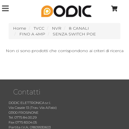
Home
TVCC
NVR
8 CANALI
FINO A 4MP
SENZA SWITCH POE
Non ci sono prodotti che corrispondono ai criteri di ricerca
Contatti
DODIC ELETTRONICA s.r.l.
Via Casale 13 (Trav. Via A.Fabi)
03100 FROSINONE
Tel. 0775 84.00.29
Fax 0775 83.04.05
Partita I.V.A.: 01809930603